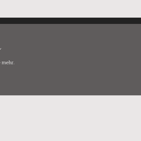
r
e mehr.