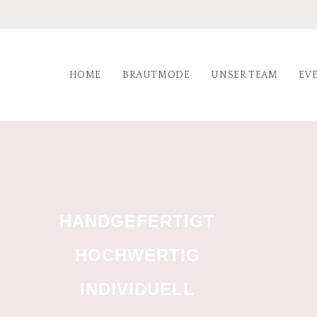
HOME
BRAUTMODE
UNSER TEAM
EV
HANDGEFERTIGT
HOCHWERTIG
INDIVIDUELL