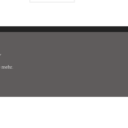
r
e mehr.