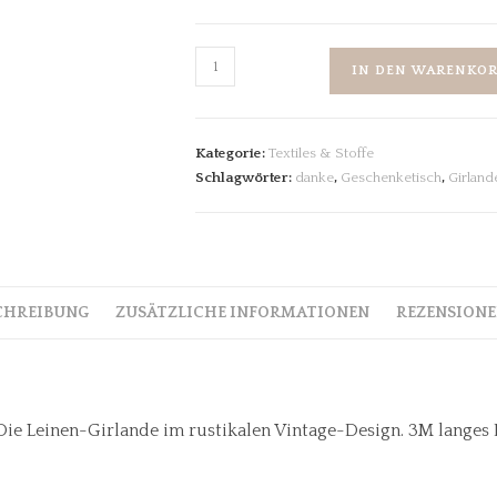
IN DEN WARENKO
Kategorie:
Textiles & Stoffe
Schlagwörter:
danke
,
Geschenketisch
,
Girland
CHREIBUNG
ZUSÄTZLICHE INFORMATIONEN
REZENSIONEN
Die Leinen-Girlande im rustikalen Vintage-Design. 3M langes