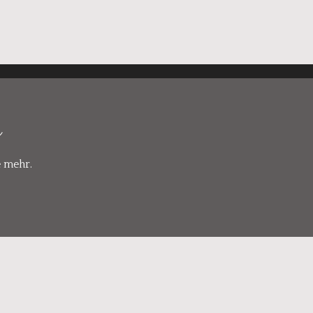
r
e mehr.